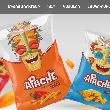
Ր
ՄԻՋՈՑԱՌՈՒՄՆԵՐ
ԿԱՊ
ԿԱՏԱԼՈԳ
ԷՔՍԿՈՒՐՍԻ