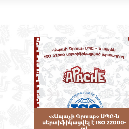
<<Ապաչի Գրուպ>> ՍՊԸ-ն
սերտիֆիկացվել է ISO 22000-
ով