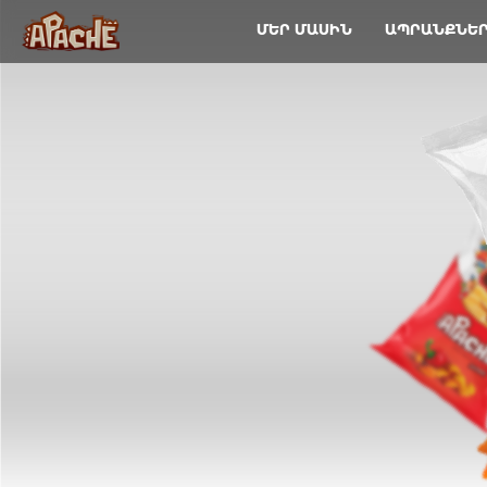
ՄԵՐ ՄԱՍԻՆ
ԱՊՐԱՆՔՆԵ