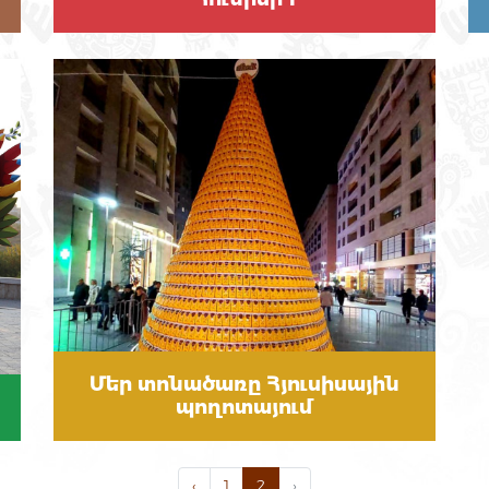
Մեր տոնածառը Հյուսիսային
պողոտայում
‹
1
2
›