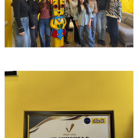
Ուսումնական այց
Համագործակցություն
ՀԱՅԵՐԵՆ
РУССКИЙ
ENGLISH