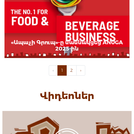
«Ապաչի Գրուպ»-ը մասնակցեց ANUGA
2025-ին
‹
1
2
›
Վիդեոներ