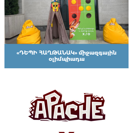
«ԴԵՊԻ ՀԱՂԹԱՆԱԿ» միջազգային
օլիմպիադա