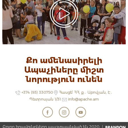
Քո ամենասիրելի
Ապաչիները միշտ
նորություն ունեն
+374 (93) 330750
Հասցե՝ ՀՀ, ք․ Աբովյան, Է․
Պետրոսյան 1/31
info@apache.am
Բոլոր իրավունքները պաշտպանված են 2020
|