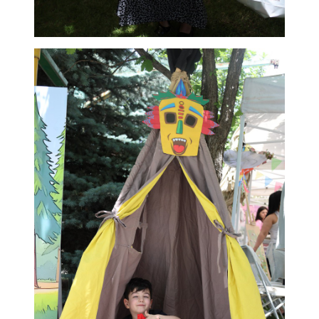
Учебный визит
Сотрудничество
ՀԱՅԵՐԵՆ
РУССКИЙ
ENGLISH