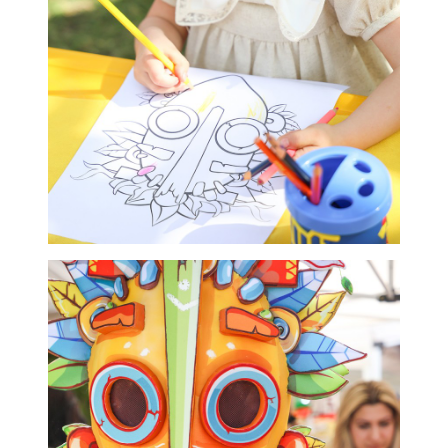
«Апачи Груп» приняла участие в выставке
ANUGA 2025
‹
1
2
›
Видео